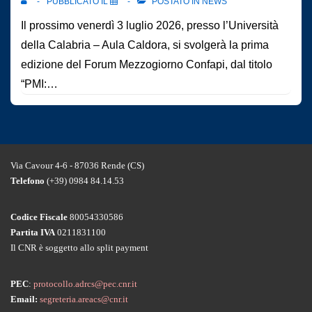
PUBBLICATO IL
POSTATO IN
NEWS
Il prossimo venerdì 3 luglio 2026, presso l’Università
della Calabria – Aula Caldora, si svolgerà la prima
edizione del Forum Mezzogiorno Confapi, dal titolo
“PMI:…
Via Cavour 4-6 - 87036 Rende (CS)
Telefono
(+39) 0984 84.14.53
Codice Fiscale
80054330586
Partita IVA
0211831100
Il CNR è soggetto allo split payment
PEC
:
protocollo.adrcs@pec.cnr.it
Email:
segreteria.areacs@cnr.it