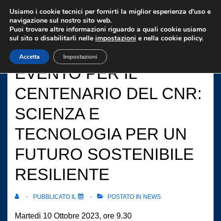
↓
Usiamo i cookie tecnici per fornirti la miglior esperienza d'uso e
Vai
navigazione sul nostro sito web.
Puoi trovare altre informazioni riguardo a quali cookie usiamo
al
sul sito o disabilitarli nelle
impostazioni
e nella cookie policy.
contenuto
Accetta
Impostazioni
principale
EVENTO PER IL
CENTENARIO DEL CNR:
SCIENZA E
TECNOLOGIA PER UN
FUTURO SOSTENIBILE
RESILIENTE
PUBBLICATO IL
POSTATO IN
NEWS
Martedi 10 Ottobre 2023, ore 9.30