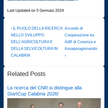
Last Updated on 5 Gennaio 2024
Navigazione
L'articolo
Il
‹ IL RUOLO DELLA RICERCA
Accordo di
precedente
prossimo
articoli
NELLO SVILUPPO
Cooperazione tra
è
articolo
DELL’AGRICOLTURA E
AdR di Cosenza e
è
DELLA SELVICOLTURA IN
Assaporagionando
CALABRIA
›
Related Posts
La ricerca del CNR si distingue alla
StartCup Calabria 2026!