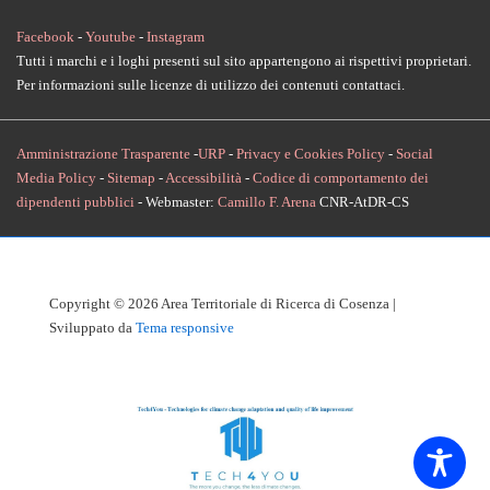
Facebook
-
Youtube
-
Instagram
Tutti i marchi e i loghi presenti sul sito appartengono ai rispettivi proprietari.
Per informazioni sulle licenze di utilizzo dei contenuti contattaci.
Amministrazione Trasparente
-
URP
-
Privacy e Cookies Policy
-
Social
Media Policy
-
Sitemap
-
Accessibilità
-
Codice di comportamento dei
dipendenti pubblici
- Webmaster:
Camillo F. Arena
CNR-AtDR-CS
Copyright © 2026
Area Territoriale di Ricerca di Cosenza
|
Sviluppato da
Tema responsive