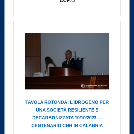
101
Foto
TAVOLA ROTONDA: L’IDROGENO PER
UNA SOCIETÀ RESILIENTE E
DECARBONIZZATA 10/10/2023 - -
CENTENARIO CNR IN CALABRIA