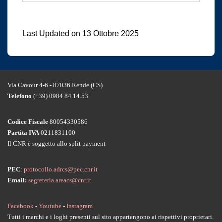
Last Updated on 13 Ottobre 2025
Via Cavour 4-6 - 87036 Rende (CS)
Telefono
(+39) 0984 84.14.53
Codice Fiscale
80054330586
Partita IVA
0211831100
Il CNR è soggetto allo split payment
PEC
:
protocollo.adrcs@pec.cnr.it
Email:
segreteria.areacs@cnr.it
Facebook
-
Youtube
-
Instagram
Tutti i marchi e i loghi presenti sul sito appartengono ai rispettivi proprietari.