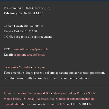
Via Cavour 4-6 - 87036 Rende (CS)
Telefono
(+39) 0984 84.14.53
Codice Fiscale
80054330586
Partita IVA
0211831100
Il CNR è soggetto allo split payment
PEC
:
protocollo.adrcs@pec.cnr.it
Email:
segreteria.areacs@cnr.it
Facebook
-
Youtube
-
Instagram
Tutti i marchi e i loghi presenti sul sito appartengono ai rispettivi proprietari.
Per informazioni sulle licenze di utilizzo dei contenuti contattaci.
Amministrazione Trasparente
-
URP
-
Privacy e Cookies Policy
-
Social
Media Policy
-
Sitemap
-
Accessibilità
-
Codice di comportamento dei
dipendenti pubblici
- Webmaster:
Camillo F. Arena
CNR-AtDR-CS