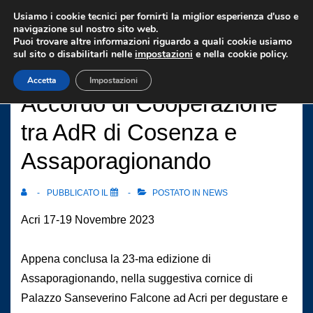
↓
Usiamo i cookie tecnici per fornirti la miglior esperienza d'uso e
Vai
navigazione sul nostro sito web.
Puoi trovare altre informazioni riguardo a quali cookie usiamo
al
sul sito o disabilitarli nelle
impostazioni
e nella cookie policy.
contenuto
Accetta
Impostazioni
principale
Accordo di Cooperazione
tra AdR di Cosenza e
Assaporagionando
PUBBLICATO IL
POSTATO IN
NEWS
Acri 17-19 Novembre 2023
Appena conclusa la 23-ma edizione di
Assaporagionando, nella suggestiva cornice di
Palazzo Sanseverino Falcone ad Acri per degustare e