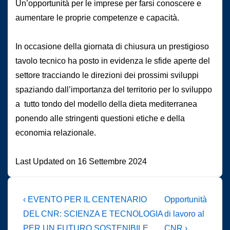
Un’opportunità per le imprese per farsi conoscere e
aumentare le proprie competenze e capacità.
In occasione della giornata di chiusura un prestigioso
tavolo tecnico ha posto in evidenza le sfide aperte del
settore tracciando le direzioni dei prossimi sviluppi
spaziando dall’importanza del territorio per lo sviluppo
a tutto tondo del modello della dieta mediterranea
ponendo alle stringenti questioni etiche e della
economia relazionale.
Last Updated on 16 Settembre 2024
Navigazione
L'articolo
Il
‹ EVENTO PER IL CENTENARIO
Opportunità
precedente
prossimo
articoli
DEL CNR: SCIENZA E TECNOLOGIA
di lavoro al
è
articolo
PER UN FUTURO SOSTENIBILE
CNR ›