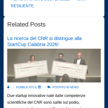
è
RESILIENTE
Related Posts
La ricerca del CNR si distingue alla
StartCup Calabria 2026!
PUBBLICATO IL
POSTATO IN
NEWS
Due startup innovative nate dalle competenze
scientifiche del CNR sono salite sul podio,