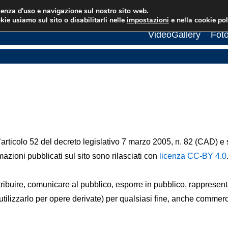
rienza d'uso e navigazione sul nostro sito web.
Menu
Home
ATdR Cosenza
Bandi di Gara
New
kie usiamo sul sito o disabilitarli nelle
impostazioni
e nella cookie pol
principale
VideoGallery
Foto
l’articolo 52 del decreto legislativo 7 marzo 2005, n. 82 (CAD) 
ormazioni pubblicati sul sito sono rilasciati con
licenza CC-BY 4.0
istribuire, comunicare al pubblico, esporre in pubblico, rapprese
utilizzarlo per opere derivate) per qualsiasi fine, anche commerc