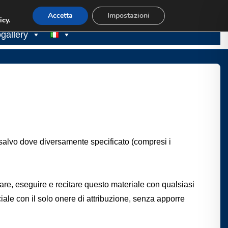
s
Biblioteca
Concorsi
Link utili
Contatti
Accetta
Impostazioni
icy.
gallery
e salvo dove diversamente specificato (compresi i
.
ntare, eseguire e recitare questo materiale con qualsiasi
iale con il solo onere di attribuzione, senza apporre