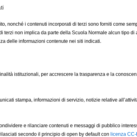
ti
 sito, nonché i contenuti incorporati di terzi sono forniti come se
i di terzi non implica da parte della
Scuola Normale
alcun tipo di
zza delle informazioni contenute nei siti indicati.
finalità istituzionali, per accrescere la trasparenza e la conoscen
ati stampa, informazioni di servizio, notizie relative all’attivi
ndividere e rilanciare contenuti e messaggi di pubblico interesse
o rilasciati secondo il principio di open by default con
licenza CC-