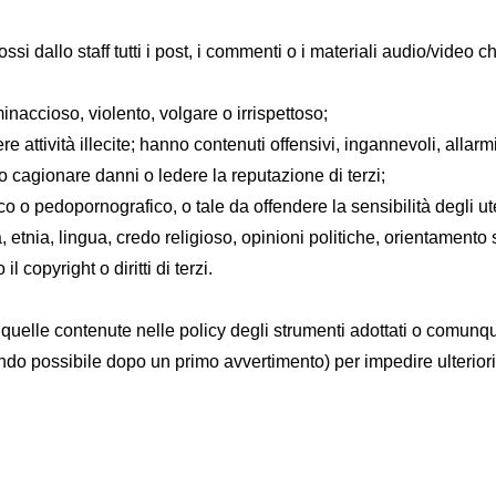
si dallo staff tutti i post, i commenti o i materiali audio/video c
naccioso, violento, volgare o irrispettoso;
attività illecite; hanno contenuti offensivi, ingannevoli, allarmisti
 cagionare danni o ledere la reputazione di terzi;
 o pedopornografico, o tale da offendere la sensibilità degli ute
etnia, lingua, credo religioso, opinioni politiche, orientamento s
 copyright o diritti di terzi.
quelle contenute nelle policy degli strumenti adottati o comunque
quando possibile dopo un primo avvertimento) per impedire ulteriori