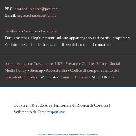
PEC
:
protocollo.adrcs@pec.cnr.it
Email:
segreteria.areacs@cnr.it
Facebook
-
Youtube
-
Instagram
Tutti i marchi e i loghi presenti sul sito appartengono ai rispettivi proprietari.
Per informazioni sulle licenze di utilizzo dei contenuti contattaci.
Amministrazione Trasparente
-
URP
-
Privacy e Cookies Policy
-
Social
Media Policy
-
Sitemap
-
Accessibilità
-
Codice di comportamento dei
dipendenti pubblici
- Webmaster:
Camillo F. Arena
CNR-AtDR-CS
Copyright © 2026
Area Territoriale di Ricerca di Cosenza
|
Sviluppato da
Tema responsive