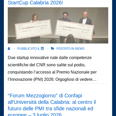
StartCup Calabria 2026!
PUBBLICATO IL
POSTATO IN
NEWS
Due startup innovative nate dalle competenze
scientifiche del CNR sono salite sul podio,
conquistando l’accesso al Premio Nazionale per
l’Innovazione (PNI) 2026: Orgogliosi di vedere…
“Forum Mezzogiorno” di Confapi
all’Università della Calabria: al centro il
futuro delle PMI tra sfide nazionali ed
europee – 3 luglio 2026