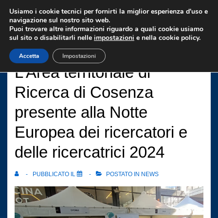
↓
Usiamo i cookie tecnici per fornirti la miglior esperienza d'uso e
Vai
navigazione sul nostro sito web.
Puoi trovare altre informazioni riguardo a quali cookie usiamo
al
sul sito o disabilitarli nelle
impostazioni
e nella cookie policy.
contenuto
Accetta
Impostazioni
principale
L’Area territoriale di
Ricerca di Cosenza
presente alla Notte
Europea dei ricercatori e
delle ricercatrici 2024
PUBBLICATO IL
POSTATO IN
NEWS