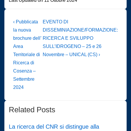
Last Updated on 11 Ottobre 2024
Navigazione
L'articolo
Il
‹ Pubblicata
EVENTO DI
precedente
prossimo
articoli
la nuova
DISSEMINIAZIONE/FORMAZIONE:
è
articolo
brochure dell’
RICERCA E SVILUPPO
è
Area
SULL’IDROGENO – 25 e 26
Territoriale di
Novembre – UNICAL (CS) ›
Ricerca di
Cosenza –
Settembre
2024
Related Posts
La ricerca del CNR si distingue alla