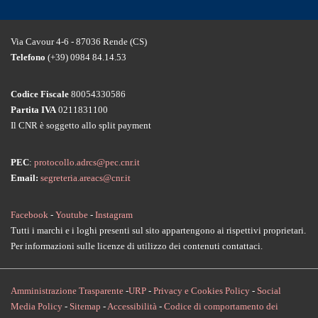
Via Cavour 4-6 - 87036 Rende (CS)
Telefono
(+39) 0984 84.14.53
Codice Fiscale
80054330586
Partita IVA
0211831100
Il CNR è soggetto allo split payment
PEC
:
protocollo.adrcs@pec.cnr.it
Email:
segreteria.areacs@cnr.it
Facebook
-
Youtube
-
Instagram
Tutti i marchi e i loghi presenti sul sito appartengono ai rispettivi proprietari.
Per informazioni sulle licenze di utilizzo dei contenuti contattaci.
Amministrazione Trasparente
-
URP
-
Privacy e Cookies Policy
-
Social
Media Policy
-
Sitemap
-
Accessibilità
-
Codice di comportamento dei