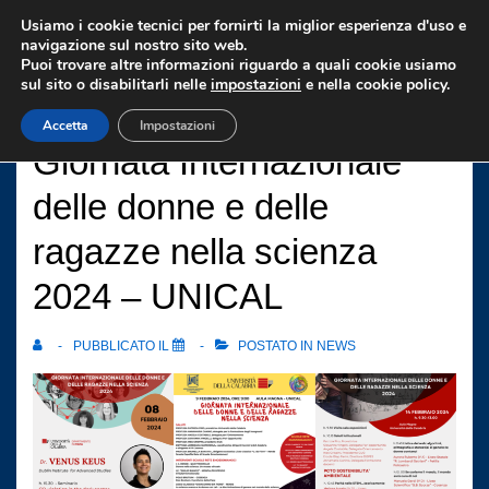
↓
Usiamo i cookie tecnici per fornirti la miglior esperienza d'uso e
Vai
navigazione sul nostro sito web.
Puoi trovare altre informazioni riguardo a quali cookie usiamo
al
sul sito o disabilitarli nelle
impostazioni
e nella cookie policy.
contenuto
Accetta
Impostazioni
principale
Giornata Internazionale
delle donne e delle
ragazze nella scienza
2024 – UNICAL
PUBBLICATO IL
POSTATO IN
NEWS