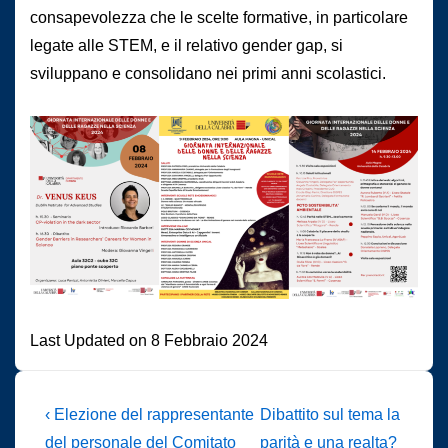
consapevolezza che le scelte formative, in particolare
legate alle STEM, e il relativo gender gap, si
sviluppano e consolidano nei primi anni scolastici.
Last Updated on 8 Febbraio 2024
Navigazione
L'articolo
Il
‹ Elezione del rappresentante
Dibattito sul tema la
precedente
prossimo
del personale del Comitato
parità e una realta?