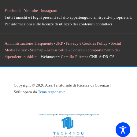
Facebook
-
Youtube
-
Instagram
Tutti i marchi e i loghi presenti sul sito appartengono ai rispettivi proprietari.
Per informazioni sulle licenze di utilizzo dei contenuti contattaci.
Amministrazione Trasparente
-
URP
-
Privacy e Cookies Policy
-
Social
Media Policy
-
Sitemap
-
Accessibilità
-
Codice di comportamento dei
dipendenti pubblici
- Webmaster:
Camillo F. Arena
CNR-AtDR-CS
Copyright © 2026
Area Territoriale di Ricerca di Cosenza
|
Sviluppato da
Tema responsive