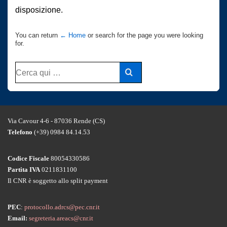
disposizione.
You can return
← Home
or search for the page you were looking
for.
Cerca:
Via Cavour 4-6 - 87036 Rende (CS)
Telefono
(+39) 0984 84.14.53
Codice Fiscale
80054330586
Partita IVA
0211831100
Il CNR è soggetto allo split payment
PEC
:
protocollo.adrcs@pec.cnr.it
Email:
segreteria.areacs@cnr.it