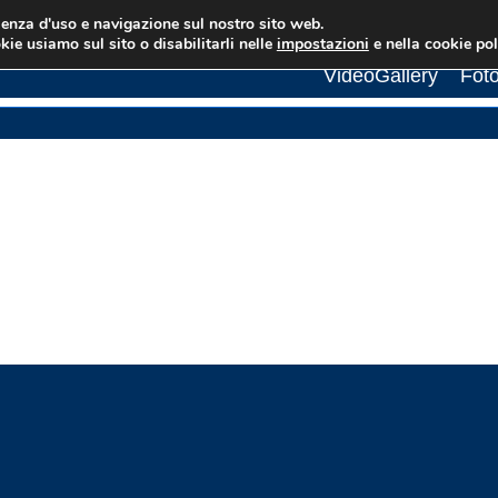
rienza d'uso e navigazione sul nostro sito web.
Menu
Home
ATdR Cosenza
Bandi di Gara
New
kie usiamo sul sito o disabilitarli nelle
impostazioni
e nella cookie pol
principale
VideoGallery
Foto