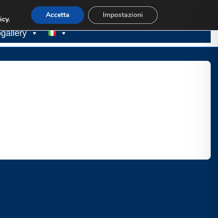
s
Biblioteca
Concorsi
Link utili
Contatti
Accetta
Impostazioni
icy.
gallery