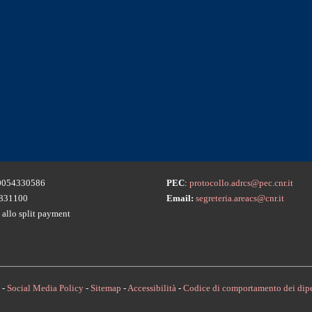
054330586
PEC
:
protocollo.adrcs@pec.cnr.it
831100
Email:
segreteria.areacs@cnr.it
 allo split payment
-
Social Media Policy
-
Sitemap
-
Accessibilità
-
Codice di comportamento dei dipe