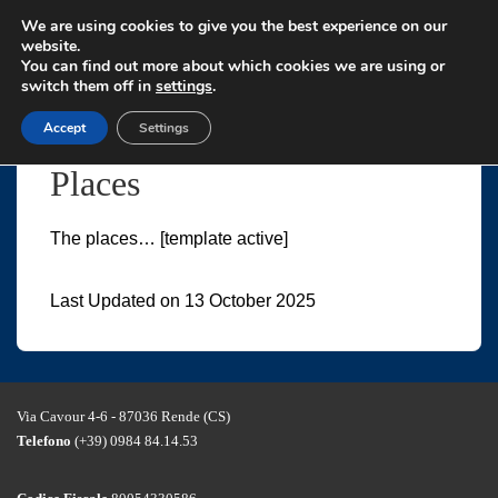
↓
We are using cookies to give you the best experience on our
Skip
website.
You can find out more about which cookies we are using or
to
switch them off in
settings
.
Main
Accept
Settings
Content
Places
The places… [template active]
Last Updated on 13 October 2025
Via Cavour 4-6 - 87036 Rende (CS)
Telefono
(+39) 0984 84.14.53