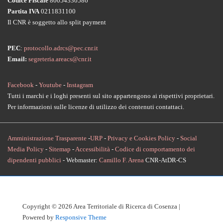
Codice Fiscale
80054330586
Partita IVA
0211831100
Il CNR è soggetto allo split payment
PEC
:
protocollo.adrcs@pec.cnr.it
Email:
segreteria.areacs@cnr.it
Facebook
-
Youtube
-
Instagram
Tutti i marchi e i loghi presenti sul sito appartengono ai rispettivi proprietari.
Per informazioni sulle licenze di utilizzo dei contenuti contattaci.
Amministrazione Trasparente
-
URP
-
Privacy e Cookies Policy
-
Social
Media Policy
-
Sitemap
-
Accessibilità
-
Codice di comportamento dei
dipendenti pubblici
- Webmaster:
Camillo F. Arena
CNR-AtDR-CS
Copyright © 2026
Area Territoriale di Ricerca di Cosenza
|
Powered by
Responsive Theme