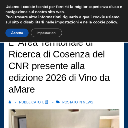
↓
Usiamo i cookie tecnici per fornirti la miglior esperienza d'uso e
Vai
navigazione sul nostro sito web.
Puoi trovare altre informazioni riguardo a quali cookie usiamo
al
sul sito o disabilitarli nelle
impostazioni
e nella cookie policy.
contenuto
Accetta
Impostazioni
principale
L ‘Area Territoriale di
Ricerca di Cosenza del
CNR presente alla
edizione 2026 di Vino da
aMare
PUBBLICATO IL
POSTATO IN
NEWS