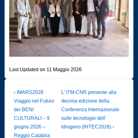
Last Updated on 11 Maggio 2026
Navigazione
L'articolo
Il
‹ IMARS2026
L’ ITM-CNR presente alla
precedente
prossimo
articoli
Viaggio nel Futuro
decima edizione della
è
articolo
dei BENI
Conferenza Internazionale
è
CULTURALI – 9
sulle tecnologie dell’
giugno 2026 –
Idrogeno (IHTEC2026) ›
Reggio Calabria