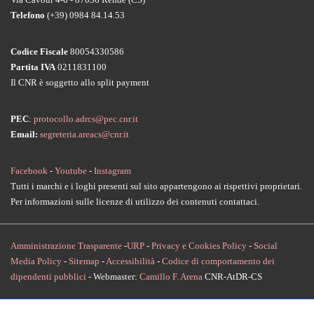
Telefono
(+39) 0984 84.14.53
Codice Fiscale
80054330586
Partita IVA
0211831100
Il CNR è soggetto allo split payment
PEC
:
protocollo.adrcs@pec.cnr.it
Email:
segreteria.areacs@cnr.it
Facebook
-
Youtube
-
Instagram
Tutti i marchi e i loghi presenti sul sito appartengono ai rispettivi proprietari.
Per informazioni sulle licenze di utilizzo dei contenuti contattaci.
Amministrazione Trasparente
-
URP
-
Privacy e Cookies Policy
-
Social
Media Policy
-
Sitemap
-
Accessibilità
-
Codice di comportamento dei
dipendenti pubblici
- Webmaster:
Camillo F. Arena
CNR-AtDR-CS